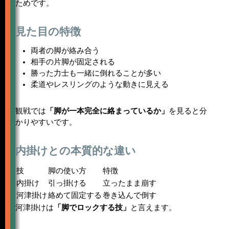
ためです。
見た目の特徴
両者の脚が絡み合う
相手の片脚が固定される
勝った力士も一緒に倒れることが多い
柔道やレスリングのような動きに見える
観戦では
「脚が一本完全に絡まっているか」
を見ると分
かりやすいです。
内掛けとの本質的な違い
技
脚の使い方
特徴
内掛け
引っ掛ける
立ったまま崩す
河津掛け
絡めて固定する
巻き込んで倒す
河津掛けは
「脚でロックする技」
と言えます。