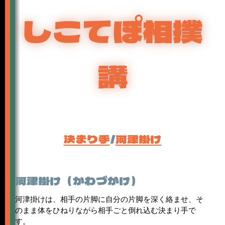
しこてぽ相撲
講
決まり手
/
河津掛け
河津掛け（かわづがけ）
河津掛けは、相手の片脚に自分の片脚を深く絡ませ、そ
のまま体をひねりながら相手ごと倒れ込む決まり手で
す。