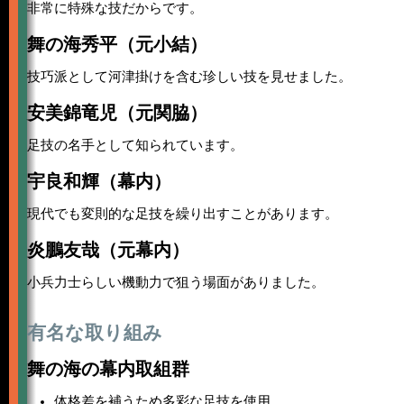
非常に特殊な技だからです。
舞の海秀平（元小結）
技巧派として河津掛けを含む珍しい技を見せました。
安美錦竜児（元関脇）
足技の名手として知られています。
宇良和輝（幕内）
現代でも変則的な足技を繰り出すことがあります。
炎鵬友哉（元幕内）
小兵力士らしい機動力で狙う場面がありました。
有名な取り組み
舞の海の幕内取組群
体格差を補うため多彩な足技を使用