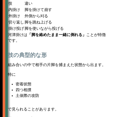
技
違い
内掛け
脚を掛けて崩す
外掛け
外側から刈る
切り返し
脚を跳ね上げる
掛け投げ
脚を使いながら投げる
河津掛けは
「脚を絡めたまま一緒に倒れる」
ことが特徴
です。
技の典型的な形
組み合いの中で相手の片脚を捕まえた状態から出ます。
特に
密着状態
四つ相撲
土俵際の攻防
で見られることがあります。