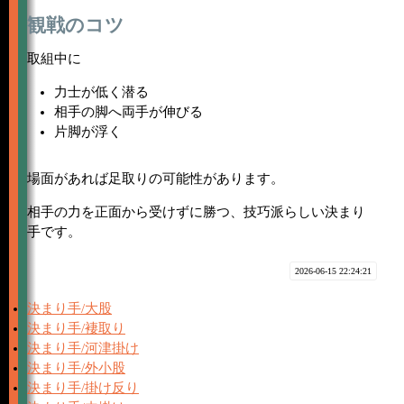
観戦のコツ
取組中に
力士が低く潜る
相手の脚へ両手が伸びる
片脚が浮く
場面があれば足取りの可能性があります。
相手の力を正面から受けずに勝つ、技巧派らしい決まり
手です。
2026-06-15 22:24:21
決まり手/大股
決まり手/褄取り
決まり手/河津掛け
決まり手/外小股
決まり手/掛け反り