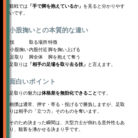
観戦では
「手で脚を抱えているか」
を見ると分かりやす
いです。
小股掬いとの本質的な違い
技
取る場所
特徴
小股掬い
内股付近
脚を掬い上げる
足取り
脚全体
脚を抱えて奪う
足取りは
「相手の足場を取り去る技」
と言えます。
面白いポイント
足取りの魅力は
体格差を無効化できること
です。
相撲は通常、押す・寄る・投げるで勝負しますが、足取
りは相手の「立つ力」そのものを奪います。
そのため決まった瞬間は、大型力士が倒れる意外性もあ
り、観客を沸かせる決まり手です。