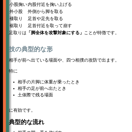
小股掬い
内股付近を掬い上げる
外小股
外側から脚を取る
褄取り
足首や足先を取る
裾取り
足首付近を取って崩す
足取りは
「脚全体を攻撃対象にする」
ことが特徴です。
技の典型的な形
相手が前へ出ている場面や、四つ相撲の攻防で出ます。
特に
相手の片脚に体重が乗ったとき
相手の足が前へ出たとき
土俵際で残る場面
に有効です。
典型的な流れ