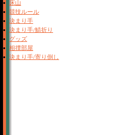
床山
競技ルール
決まり手
決まり手/鯖折り
グッズ
相撲部屋
決まり手/寄り倒し