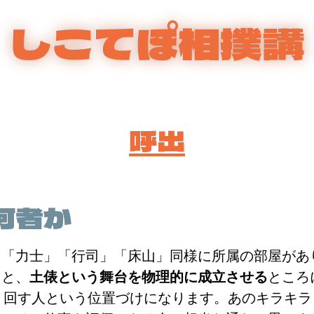
しこてぽ相撲講
呼出
何者か
。「力士」「行司」「床山」同様に所属の部屋があ
うと、
土俵という舞台を物理的に成立させる
ところ
え、回す人という位置づけになります。あのキラキ