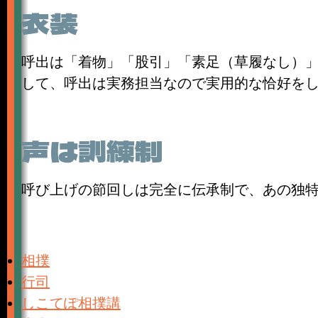
衣装
呼出は「着物」「股引」「素足（草履なし）
して、呼出は実務担当なので実用的な恰好を
声は訓練制
呼び上げの節回しは完全に伝承制で、あの独
相撲
行司
しこてぽ相撲講