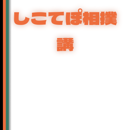
しこてぽ相撲
講