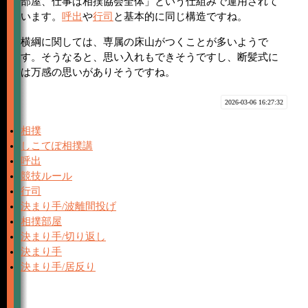
部屋、仕事は相撲協会全体」という仕組みで運用されて
います。
呼出
や
行司
と基本的に同じ構造ですね。
横綱に関しては、専属の床山がつくことが多いようで
す。そうなると、思い入れもできそうですし、断髪式に
は万感の思いがありそうですね。
2026-03-06 16:27:32
相撲
しこてぽ相撲講
呼出
競技ルール
行司
決まり手/波離間投げ
相撲部屋
決まり手/切り返し
決まり手
決まり手/居反り