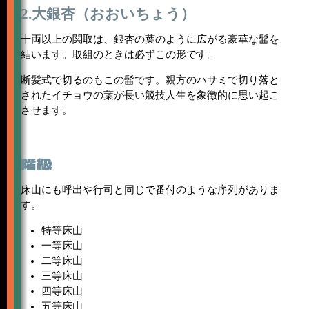
2.大銀杏（おおいちょう）
十両以上の関取は、銀杏の葉のように広がる豪華な髷を
結います。取組のときは必ずこの形です。
断髪式で切るのもこの髷です。親方のハサミで切り落と
されたイチョウの葉が長い競技人生を象徴的に思い起こ
させます。
階級
床山にも呼出や行司と同じで番付のような序列がありま
す。
特等床山
一等床山
二等床山
三等床山
四等床山
五等床山