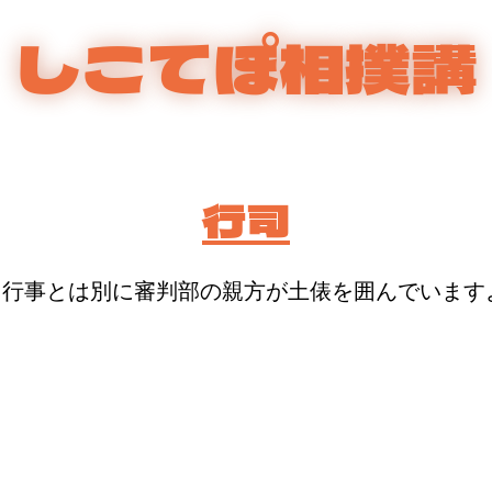
しこてぽ相撲講
行司
、行事とは別に審判部の親方が土俵を囲んでいます
、