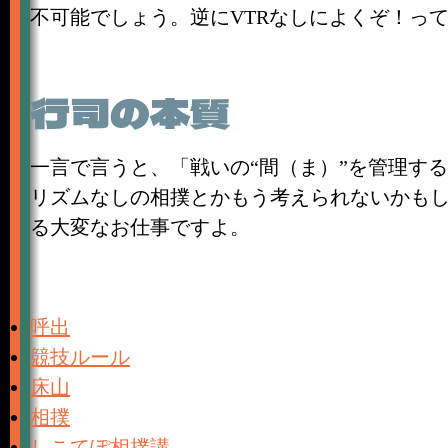
不可能でしょう。逆にVTRなしによくぞ！っ
行司の本質
一言で言うと、「戦いの“間（ま）”を管理す
リズムなしの相撲とかもう考えられないかも
る大変なお仕事ですよ。
呼出
競技ルール
床山
相撲
しこてぽ相撲講