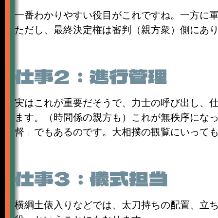
一番わかりやすい役目がこれですね。一方に
ただし、最終決定権は審判（親方衆）側にあ
仕事2：進行管理
実はこれが重要だそうで、力士の呼び出し、
ます。（時間係の親方も）これが無秩序になっ
督」でもあるのです。大相撲の観覧にいって
仕事3：儀式担当
横綱土俵入りなどでは、太刀持ちの配置、立