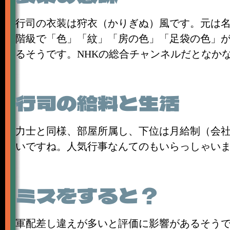
行司の衣装は狩衣（かりぎぬ）風です。元は
階級で「色」「紋」「房の色」「足袋の色」
るそうです。NHKの総合チャンネルだとなか
行司の給料と生活
力士と同様、部屋所属し、下位は月給制（会
いですね。人気行事なんてのもいらっしゃい
ミスをすると？
軍配差し違えが多いと評価に影響があるそう