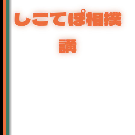
しこてぽ相撲
講