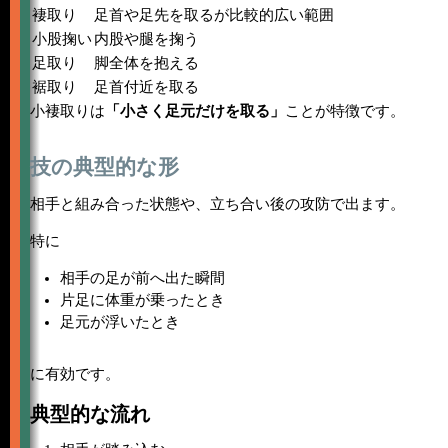
褄取り
足首や足先を取るが比較的広い範囲
小股掬い
内股や腿を掬う
足取り
脚全体を抱える
裾取り
足首付近を取る
小褄取りは
「小さく足元だけを取る」
ことが特徴です。
技の典型的な形
相手と組み合った状態や、立ち合い後の攻防で出ます。
特に
相手の足が前へ出た瞬間
片足に体重が乗ったとき
足元が浮いたとき
に有効です。
典型的な流れ