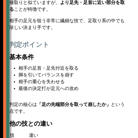
褄取りと似ていますが、
より足先・足首に近い部分を取
る
ことが特徴です。
相手の足元を狙う非常に繊細な技で、足取り系の中でも
珍しい決まり手です。
判定ポイント
基本条件
相手の足首・足先付近を取る
脚を引いてバランスを崩す
相手の重心を失わせる
最後の決定打が足元への攻め
判定の核心は
「足の先端部分を取って崩したか」
という
点です。
他の技との違い
技
違い