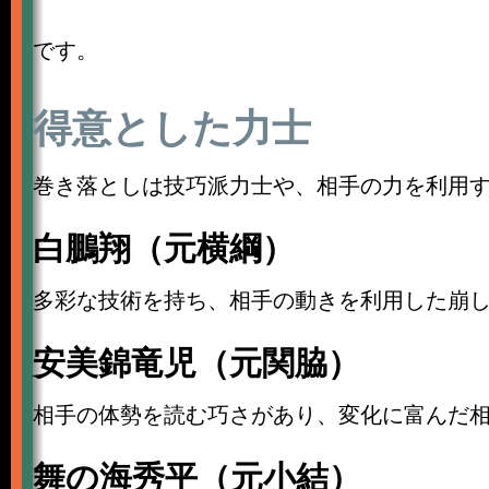
です。
得意とした力士
巻き落としは技巧派力士や、相手の力を利用
白鵬翔（元横綱）
多彩な技術を持ち、相手の動きを利用した崩
安美錦竜児（元関脇）
相手の体勢を読む巧さがあり、変化に富んだ
舞の海秀平（元小結）