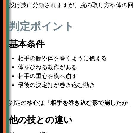
投げ技に分類されますが、腕の取り方や体の
判定ポイント
基本条件
相手の腕や体を巻くように抱える
体をひねる動作がある
相手の重心を横へ崩す
最後の決定打が巻き込む動き
判定の核心は
「相手を巻き込む形で崩したか
他の技との違い