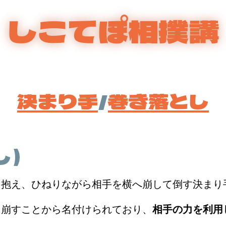
しこてぽ相撲講
決まり手
/
巻き落とし
し）
に抱え、ひねりながら相手を横へ崩して倒す決まり
て崩すことから名付けられており、
相手の力を利用