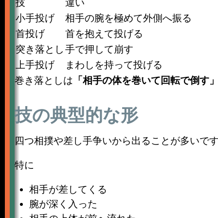
技
違い
小手投げ
相手の腕を極めて外側へ振る
首投げ
首を抱えて投げる
突き落とし
手で押して崩す
上手投げ
まわしを持って投げる
巻き落としは
「相手の体を巻いて回転で倒す
技の典型的な形
四つ相撲や差し手争いから出ることが多いで
特に
相手が差してくる
腕が深く入った