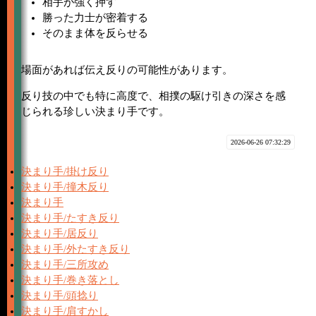
相手が強く押す
勝った力士が密着する
そのまま体を反らせる
場面があれば伝え反りの可能性があります。
反り技の中でも特に高度で、相撲の駆け引きの深さを感
じられる珍しい決まり手です。
2026-06-26 07:32:29
決まり手/掛け反り
決まり手/撞木反り
決まり手
決まり手/たすき反り
決まり手/居反り
決まり手/外たすき反り
決まり手/三所攻め
決まり手/巻き落とし
決まり手/頭捻り
決まり手/肩すかし