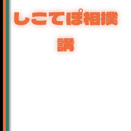
しこてぽ相撲
講