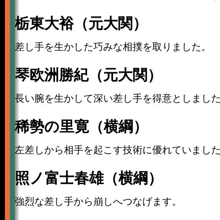
栃東大裕（元大関）
差し手を生かした巧みな相撲を取りました。
琴欧洲勝紀（元大関）
長い腕を生かして深い差し手を得意としまし
稀勢の里寛（横綱）
左差しから相手を起こす技術に優れていまし
照ノ富士春雄（横綱）
強烈な差し手から崩しへつなげます。