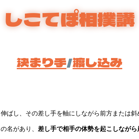
しこてぽ相撲講
決まり手
/
渡し込み
）
く伸ばし、その差し手を軸にしながら前方または斜
この名があり、
差し手で相手の体勢を起こしながら