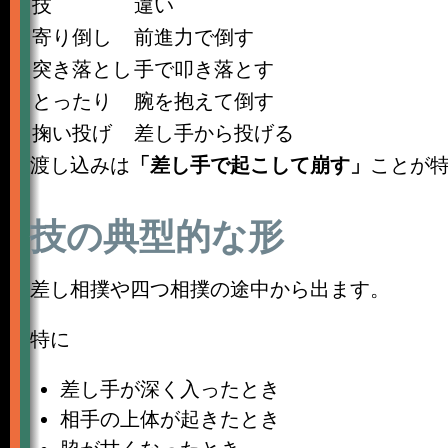
技
違い
寄り倒し
前進力で倒す
突き落とし
手で叩き落とす
とったり
腕を抱えて倒す
掬い投げ
差し手から投げる
渡し込みは
「差し手で起こして崩す」
ことが
技の典型的な形
差し相撲や四つ相撲の途中から出ます。
特に
差し手が深く入ったとき
相手の上体が起きたとき