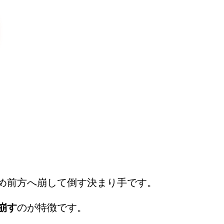
め前方へ崩して倒す決まり手です。
崩す
のが特徴です。