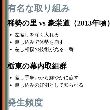
有名な取り組み
稀勢の里 vs 豪栄道（2013年頃
左差しを深く入れる
渡し込みで体勢を崩す
差し相撲の技術が光る一番
栃東の幕内取組群
差し手争いから鮮やかに崩す
渡し込みの好例として知られる
発生頻度