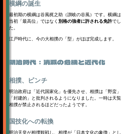
横綱の誕生
最初期の横綱は谷風梶之助（讃岐の谷風）です。横綱は
当初「最高位」ではなく
別格の強者に許される免許
でし
た。
江戸時代に、今の大相撲の「型」がほぼ完成します。
明治時代：消滅の危機と近代化
相撲、ピンチ
明治政府は「近代国家化」を優先させ、相撲は「野蛮」
「封建的」と批判されるようになりました。一時は天覧
相撲が禁止されるほどだったようです。
国技化への転換
明治天皇が相撲観戦し、相撲が「日本文化の象徴」とし