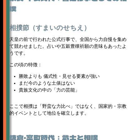
撲
相撲節（すまいのせちえ）
天皇の前で行われた公式行事で、全国から力自慢を集め
て競わせました。占いや五穀豊穣祈願の意味もあったよ
うです。
この頃の特徴：
勝敗よりも 儀式性・見せる要素が強い
まだ今のような土俵はない
貴族文化の中の「力の芸能」
ここで相撲は「野蛮な力比べ」ではなく、国家的・宗教
的イベントとして地位を確立します。
鎌倉・室町時代：武士と相撲