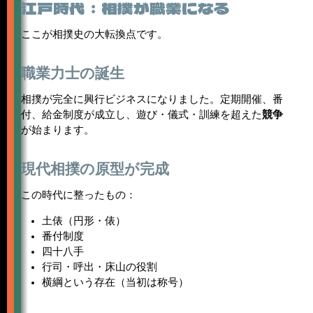
江戸時代：相撲が職業になる
ここが相撲史の大転換点です。
職業力士の誕生
相撲が完全に興行ビジネスになりました。定期開催、番
付、給金制度が成立し、遊び・儀式・訓練を超えた
競争
が始まります。
現代相撲の原型が完成
この時代に整ったもの：
土俵（円形・俵）
番付制度
四十八手
行司・呼出・床山の役割
横綱という存在（当初は称号）