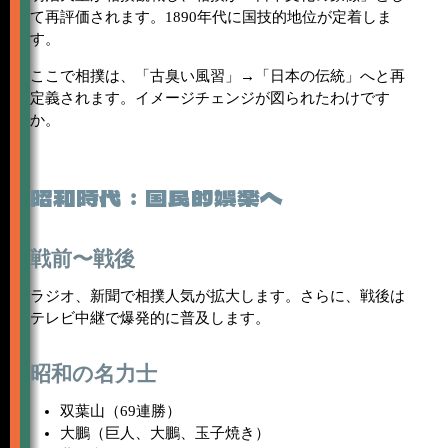
て再評価されます。1890年代に国技的地位が定着しま
す。
ここで相撲は、「古臭い風習」→「日本の伝統」へと再
定義されます。イメージチェンジが図られたわけです
か。
昭和時代：国民的娯楽へ
戦前〜戦後
ラジオ、新聞で相撲人気が拡大します。さらに、戦後は
テレビ中継で爆発的に普及します。
昭和の名力士
双葉山（69連勝）
大鵬（巨人、大鵬、玉子焼き）